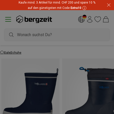
Kaufe mind. 3 Artikel für mind. CHF 200 und spare 10 %
auf den günstigsten mit Code
Extra10
Sale
Schuhe