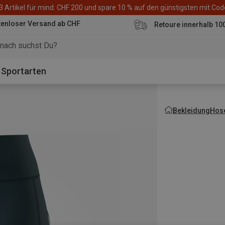
3 Artikel für mind. CHF 200 und spare 10 % auf den günstigsten mit Co
tenloser Versand ab CHF
Retoure innerhalb 10
Sportarten
Bekleidung
Hos