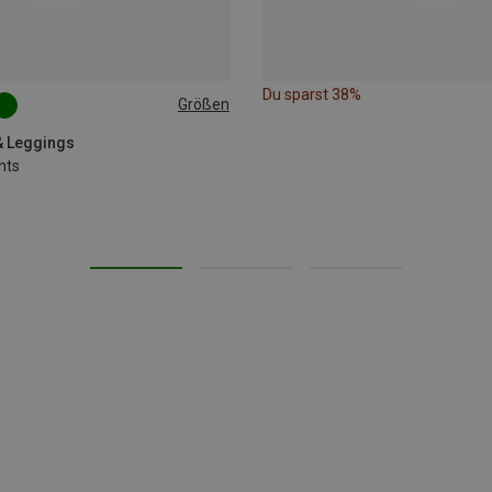
Du sparst 38%
Größen
L
XL
 & Leggings
hts