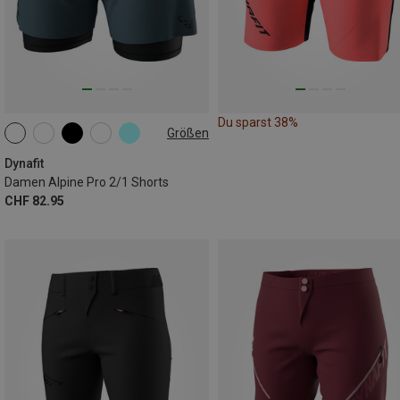
Du sparst 38%
Größen
XS
S
M
L
XL
Dynafit
Damen Alpine Pro 2/1 Shorts
CHF 82.95