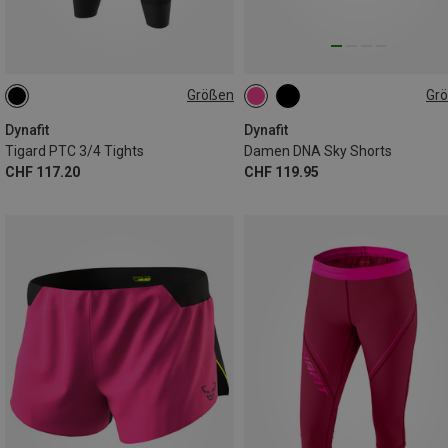
Größen
Gr
XS
L
XL
XL
Dynafit
Dynafit
Tigard PTC 3/4 Tights
Damen DNA Sky Shorts
CHF 117.20
CHF 119.95