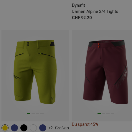
Dynafit
Damen Alpine 3/4 Tights
CHF 92.20
Du sparst 45%
Größen
+2
S
M
L
XL
XXL