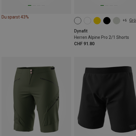
Du sparst 43%
Gr
+6
L
XL
Dynafit
Herren Alpine Pro 2/1 Shorts
CHF 91.80