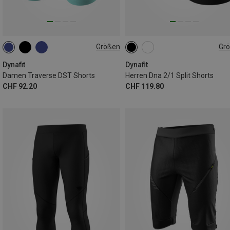
Größen
Gr
XS
S
M
L
M
L
XL
XXL
Dynafit
Dynafit
Damen Traverse DST Shorts
Herren Dna 2/1 Split Shorts
CHF 92.20
CHF 119.80