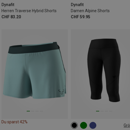
Dynafit
Dynafit
Herren Traverse Hybrid Shorts
Damen Alpine Shorts
CHF 83.20
CHF 59.95
Du sparst 42%
Gr
XS
S
M
L
XL