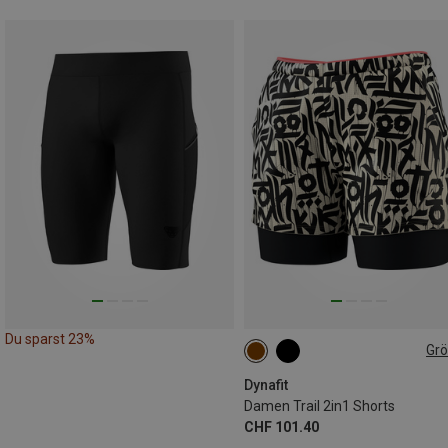
Du sparst 23%
Gr
XS
S
M
L
XL
Dynafit
Damen Trail 2in1 Shorts
CHF 101.40