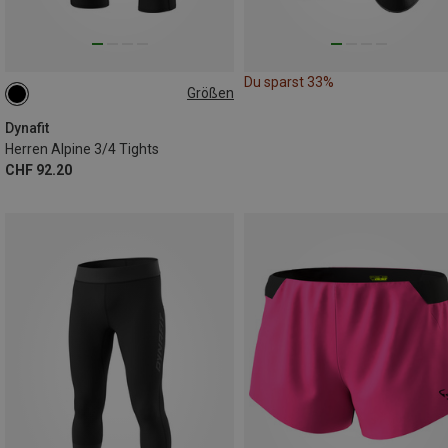
Du sparst 33%
Größen
S
M
L
XL
XXL
Dynafit
Herren Alpine 3/4 Tights
CHF 92.20