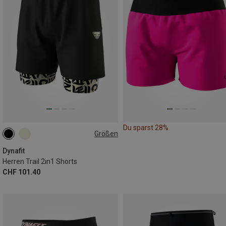
Du sparst 28%
Größen
S
L
XL
XXL
Dynafit
Herren Trail 2in1 Shorts
CHF 101.40