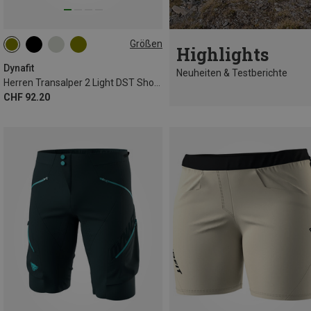
Größen
Highlights
S
M
L
XL
XXL
Dynafit
Neuheiten & Testberichte
Herren Transalper 2 Light DST Shorts
CHF 92.20