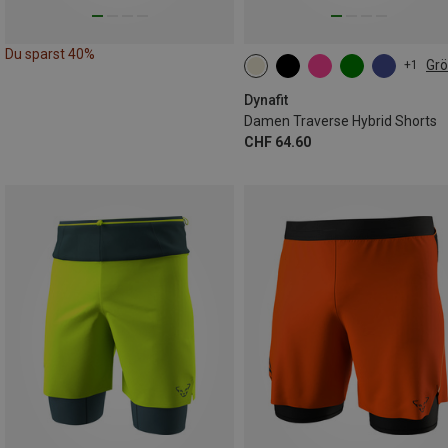
Du sparst 40%
Gr
+1
XS
S
M
L
XL
Dynafit
Damen Traverse Hybrid Shorts
CHF 64.60