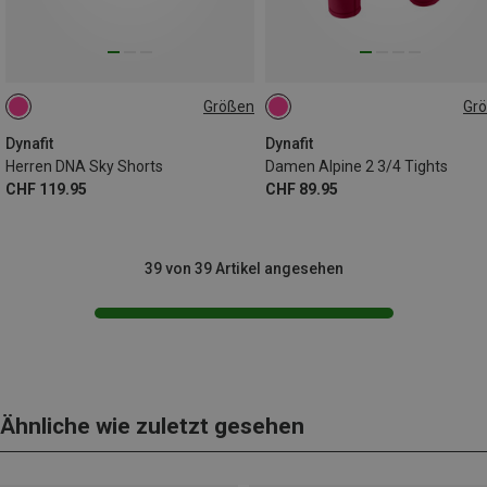
Größen
Gr
XL
S
Dynafit
Dynafit
Herren DNA Sky Shorts
Damen Alpine 2 3/4 Tights
CHF 119.95
CHF 89.95
39 von 39 Artikel angesehen
Ähnliche wie zuletzt gesehen