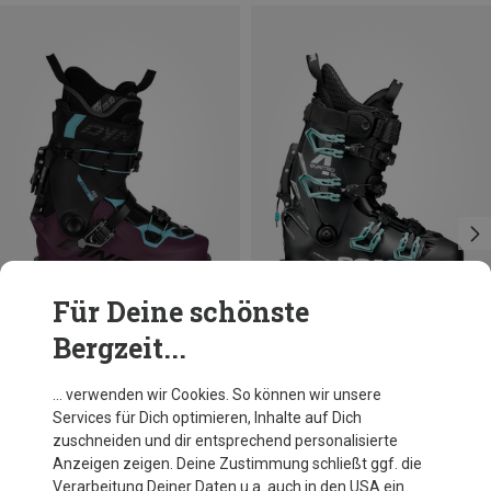
Für Deine schönste
Bergzeit...
Größen
Größen
Dynafit
Scarpa
… verwenden wir Cookies. So können wir unsere
Damen Radical Pro Tourenskischuhe
Damen 4-Quattro SL Tourenskischuhe
Services für Dich optimieren, Inhalte auf Dich
CHF 813.80
CHF 675.20
zuschneiden und dir entsprechend personalisierte
Anzeigen zeigen. Deine Zustimmung schließt ggf. die
Verarbeitung Deiner Daten u.a. auch in den USA ein.