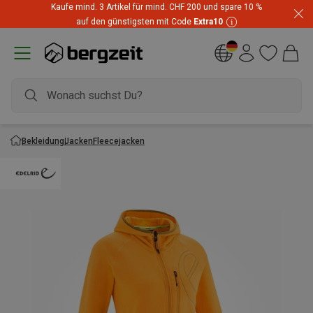
Kaufe mind. 3 Artikel für mind. CHF 200 und spare 10 %
auf den günstigsten mit Code
Extra10
Bekleidung
Jacken
Fleecejacken