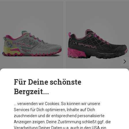
Für Deine schönste
Bergzeit...
Größen
Größen
37
37.5
38.5
40
39
39.5
40
40.5
La Sportiva
La Sportiva
… verwenden wir Cookies. So können wir unsere
Damen Bushido III Schuhe
Damen Akyra II GTX Schuhe
Services für Dich optimieren, Inhalte auf Dich
CHF 187.20
CHF 188.20
zuschneiden und dir entsprechend personalisierte
Anzeigen zeigen. Deine Zustimmung schließt ggf. die
Verarbeitung Deiner Daten u.a. auch in den USA ein.