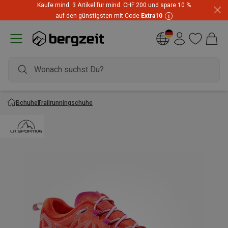
Kaufe mind. 3 Artikel für mind. CHF 200 und spare 10 %
auf den günstigsten mit Code
Extra10
Schuhe
Trailrunningschuhe