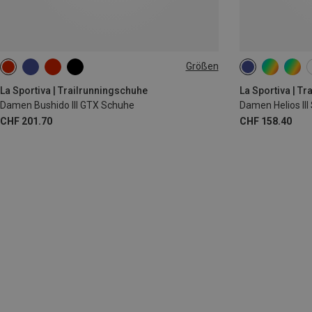
Größen
37
38
37
37.5
La Sportiva | Trailrunningschuhe
La Sportiva | T
Damen Bushido III GTX Schuhe
Damen Helios III
CHF 201.70
CHF 158.40