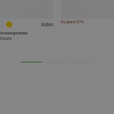
Du sparst 21%
Größen
38
38.5
39.5
40.5
railrunningschuhe
 Schuhe