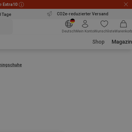
de
Extra10
CO2e-reduzierter Versand
0 Tage
Deutsch
Mein Konto
Wunschliste
Warenkorb
Shop
Magazin
nningschuhe