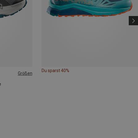
Du sparst 40%
Größen
e