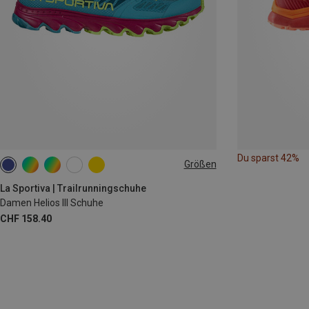
Du sparst 42%
Größen
37
37.5
38
38.5
39.5
40.5
La Sportiva | Trailrunningschuhe
Damen Helios III Schuhe
CHF 158.40