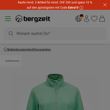
Kaufe mind. 3 Artikel für mind. CHF 200 und spare 10 %
Highlights zum unschlagbaren Preis! Bis zu -60 % im
auf den günstigsten mit Code
Extra10
Summer Sale
Bekleidung
Jacken
Fleecejacken