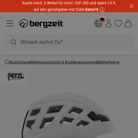
Kaufe mind. 3 Artikel für mind. CHF 200 und spare 10 %
auf den günstigsten mit Code
Extra10
Ausrüstung
Kletterausrüstung & Boulderausrüstung
Kletterhelme