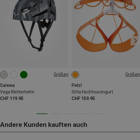
Größen
Größen
L-XL | 59-63CM
S-M | 53-59CM
65-71CM
71-77CM
77-84CM
84-92CM
Salewa
Petzl
Vega Kletterhelm
Sitta Hochtourengurt
CHF 119.95
CHF 159.95
Andere Kunden kauften auch