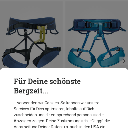
Für Deine schönste
Bergzeit...
Du sparst 50%
Größen
1 | 65-96CM
2 | 76-107CM
Petzl
… verwenden wir Cookies. So können wir unsere
Corax Klettergurt
Services für Dich optimieren, Inhalte auf Dich
CHF 69.95
zuschneiden und dir entsprechend personalisierte
Anzeigen zeigen. Deine Zustimmung schließt ggf. die
Verarbeitung Deiner Daten u.a. auch in den USA ein.