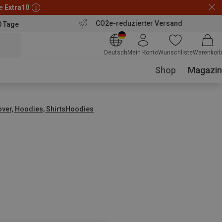
de
Extra10
CO2e-reduzierter Versand
0 Tage
Deutsch
Mein Konto
Wunschliste
Warenkorb
Shop
Magazin
over, Hoodies, Shirts
Hoodies