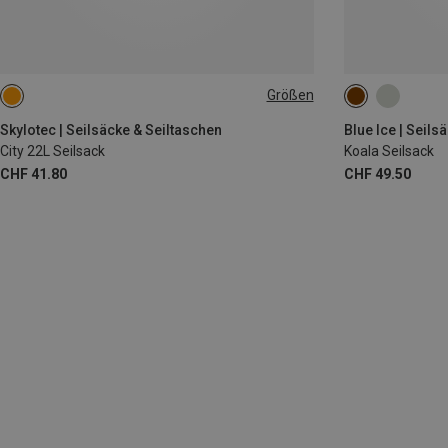
Größen
22L
ONE SIZE
Skylotec | Seilsäcke & Seiltaschen
Blue Ice | Seils
City 22L Seilsack
Koala Seilsack
CHF 41.80
CHF 49.50