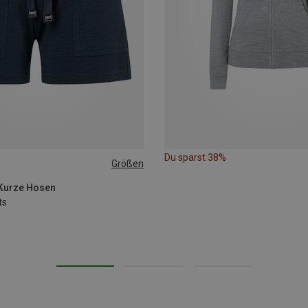
Du sparst 38%
Größen
 Kurze Hosen
ts