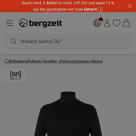
Kaufe mind. 3 Artikel für mind. CHF 200 und spare 10 %
Highlights zum unschlagbaren Preis! Bis zu -60 % im
auf den günstigsten mit Code
Extra10
Summer Sale
Bekleidung
Pullover, Hoodies, Shirts
Longsleeves Merino