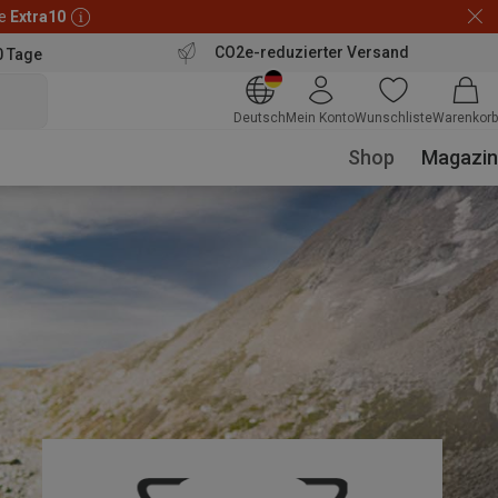
de
Extra10
CO2e-reduzierter Versand
0 Tage
Deutsch
Mein Konto
Wunschliste
Warenkorb
Shop
Magazin