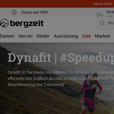
Kaufe mind. 
Kos
Online seit 1999
100
Damen
Herren
Kinder
Ausrüstung
Sale
Marken
Dynafit | #Speedu
Dynafit ist die Marke von Athleten für Athleten. Entdecke mi
effiziente und zugleich absolut zuverlässige Produkte für Sk
Mountaineering und Trailrunning.