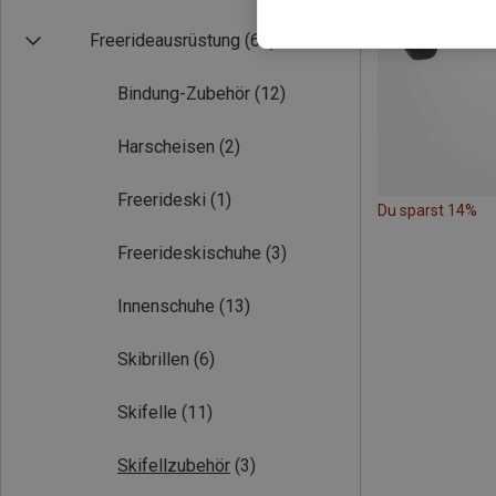
Freerideausrüstung
(66)
Bindung-Zubehör
(12)
Harscheisen
(2)
Freerideski
(1)
Du sparst 14%
Freerideskischuhe
(3)
Innenschuhe
(13)
Skibrillen
(6)
Skifelle
(11)
Skifellzubehör
(3)