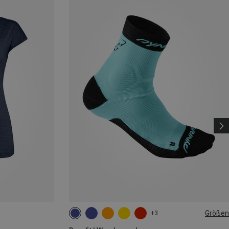
Größen
+3
35|36|37|38
39|40|41|42
43|44|45|46