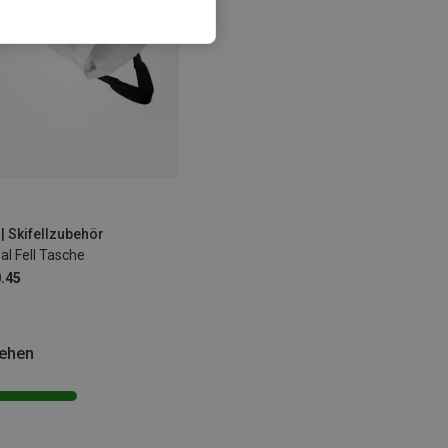
 | Skifellzubehör
al Fell Tasche
.45
sehen