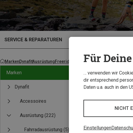
SERVICE & REPARATUREN
OUTLET
Für Deine 
Marken
Dynafit
Ausrüstung
Freerideausrüstung
Marken
… verwenden wir Cookies
dir entsprechend person
Dynafit
Daten u.a. auch in den 
Accessoires
NICHT 
Ausrüstung
(222)
Einstellungen
Datenschu
Fahrradausrüstung
(5)