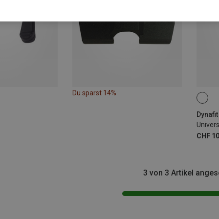
Du sparst 14%
Dynafit
Univers
CHF 10
3 von 3 Artikel ange