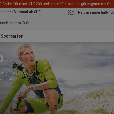
3 Artikel für mind. CHF 200 und spare 10 % auf den günstigsten mit Co
tenloser Versand ab CHF
Retoure innerhalb 10
Sportarten
p
nimalistische,
itouren,