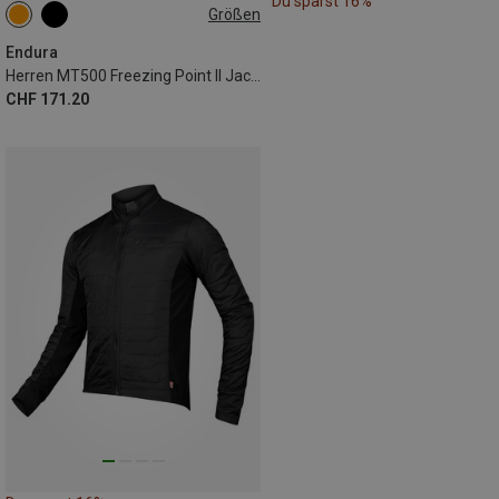
Du sparst 16%
Größen
S
Endura
Herren MT500 Freezing Point II Jacke
CHF 171.20