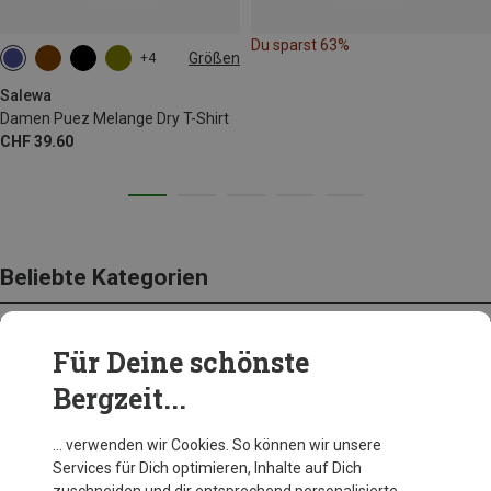
Du sparst 63%
Größen
+4
M
L
XL
XXL
Salewa
Damen Puez Melange Dry T-Shirt
CHF 39.60
Beliebte Kategorien
Für Deine schönste
BEKLEIDUNG
Bergzeit...
… verwenden wir Cookies. So können wir unsere
Services für Dich optimieren, Inhalte auf Dich