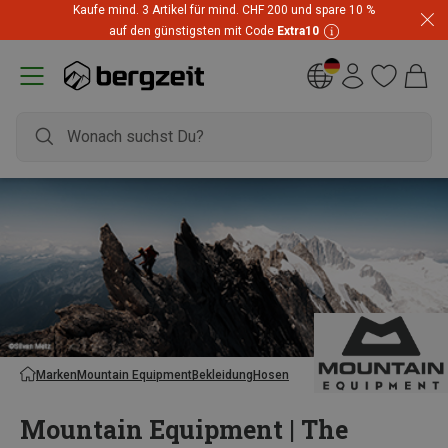
Kaufe mind. 3 Artikel für mind. CHF 200 und spare 10 %
auf den günstigsten mit Code
Extra10
Marken
Mountain Equipment
Bekleidung
Hosen
Mountain Equipment | The