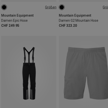
Größen
Gr
XS
S
M
L
Mountain Equipment
Mountain Equipment
Damen Epic Hose
Damen G2 Mountain Hose
CHF 249.95
CHF 323.20