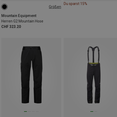
Du sparst 15%
Größen
S
M
M
XL
XXL
Mountain Equipment
Herren G2 Mountain Hose
CHF 323.20