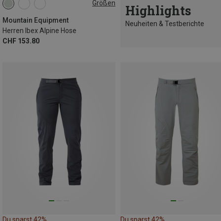
Größen
Highlights
XS
S
S
M
L
XL
Mountain Equipment
Neuheiten & Testberichte
Herren Ibex Alpine Hose
CHF 153.80
Du sparst 42%
Du sparst 42%