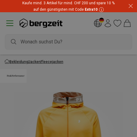
Kaufe mind. 3 Artikel für mind. CHF 200 und spare 10 %
auf den günstigsten mit Code
Extra10
Bekleidung
Jacken
Fleecejacken