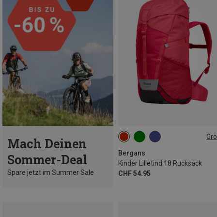
Gr
Mach Deinen
18L
Bergans
Sommer-Deal
Kinder Lilletind 18 Rucksack
Spare jetzt im Summer Sale
CHF 54.95