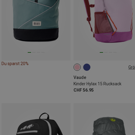
Du sparst 20%
Gr
15L
Vaude
Kinder Hylax 15 Rucksack
CHF 56.95