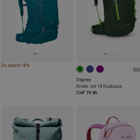
Du sparst 16%
Gr
18L
Osprey
Kinder Jet 18 Rucksack
CHF 79.95