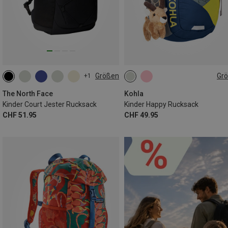
Größen
Gr
+1
24.6L
10L
The North Face
Kohla
Kinder Court Jester Rucksack
Kinder Happy Rucksack
CHF 51.95
CHF 49.95