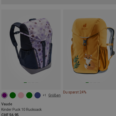
Du sparst 24%
Größen
+1
10L
Vaude
Kinder Puck 10 Rucksack
CHF 56.95