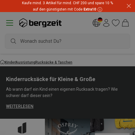
Highlights zum unschlagbaren Preis! Bis zu -60 % im
Summer Sale
Kinder
Ausrüstung
Rucksäcke & Taschen
Kinderrucksäcke für Kleine & Große
Ab wann darf ein Kind einen eigenen Rucksack tragen? Wie
schwer darf dieser sein?
WEITERLESEN