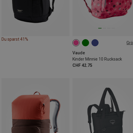
Du sparst 41%
Gr
10L
Vaude
Kinder Minnie 10 Rucksack
CHF 42.75