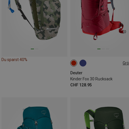
Du sparst 40%
Gr
30L
Deuter
Kinder Fox 30 Rucksack
CHF 128.95