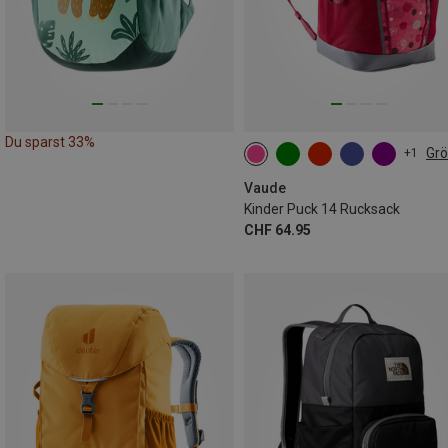
Du sparst 33%
Gr
+1
14L
Vaude
Kinder Puck 14 Rucksack
CHF 64.95