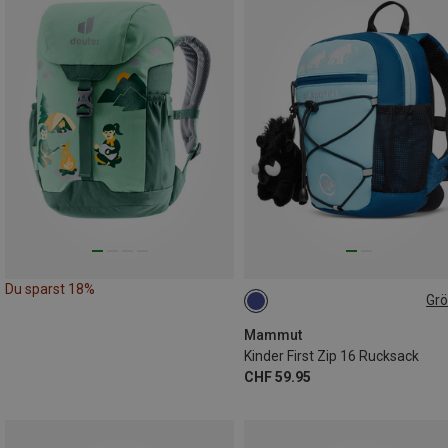
Du sparst 18%
Gr
16L
Mammut
Kinder First Zip 16 Rucksack
CHF 59.95