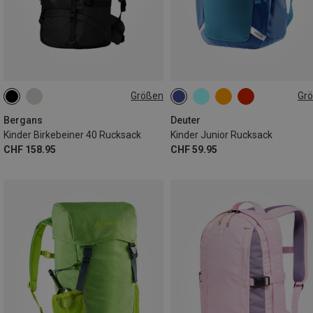
Größen
Gr
40L
18L
Bergans
Deuter
Kinder Birkebeiner 40 Rucksack
Kinder Junior Rucksack
CHF 158.95
CHF 59.95