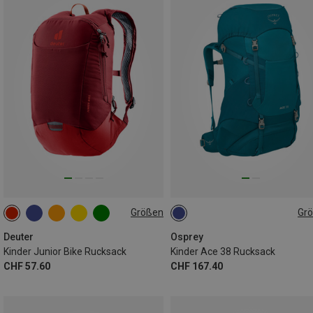
Größen
Gr
8L
38L
Deuter
Osprey
Kinder Junior Bike Rucksack
Kinder Ace 38 Rucksack
CHF 57.60
CHF 167.40