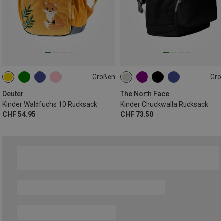
Größen
Gr
10L
ONE SIZE
Deuter
The North Face
Kinder Waldfuchs 10 Rucksack
Kinder Chuckwalla Rucksack
CHF 54.95
CHF 73.50