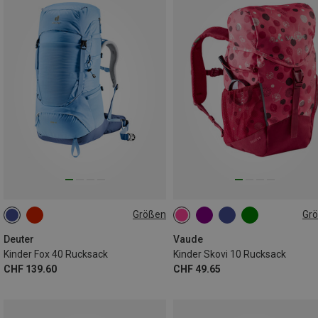
Größen
Gr
40L
10L
Deuter
Vaude
Kinder Fox 40 Rucksack
Kinder Skovi 10 Rucksack
CHF 139.60
CHF 49.65