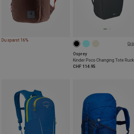
Du sparst 16%
Gr
18L
Osprey
CHF 114.95