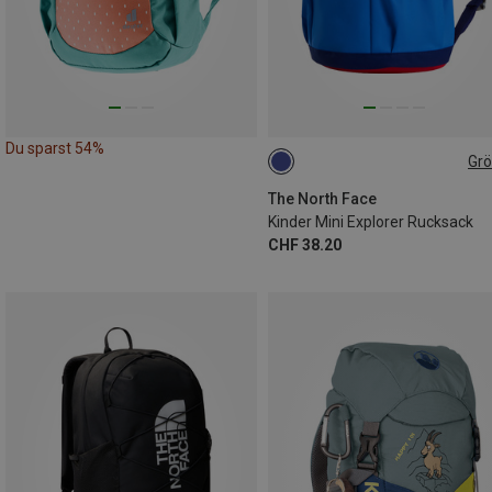
Du sparst 54%
Gr
10L
The North Face
Kinder Mini Explorer Rucksack
CHF 38.20