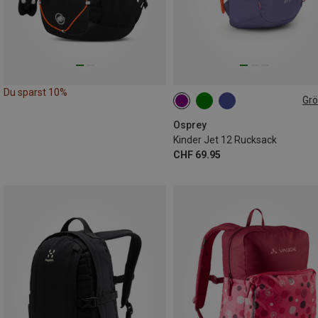
Du sparst 10%
Gr
12L
Osprey
Kinder Jet 12 Rucksack
CHF 69.95