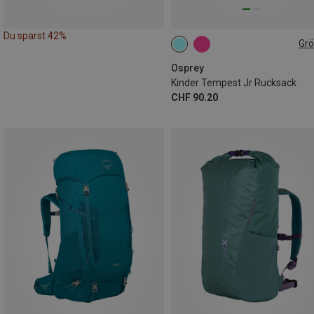
Du sparst 42%
Gr
11L
Osprey
Kinder Tempest Jr Rucksack
CHF 90.20