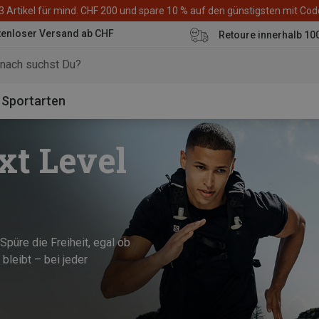
3 Artikel für mind. CHF 200 und spare 10 % auf den günstigsten mit Co
tenloser Versand ab CHF
Retoure innerhalb 10
Sportarten
xt Level
püre die Freiheit, egal ob
 bleibt – bei jeder