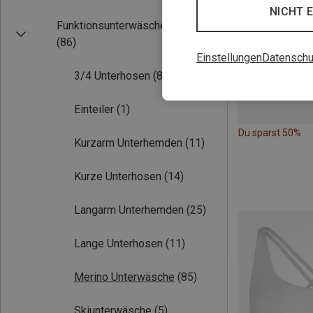
NICHT 
Funktionsunterwäsche
(86)
Einstellungen
Datenschu
3/4 Unterhosen
(8)
Einteiler
(1)
Du sparst 50%
Kurzarm Unterhemden
(11)
Kurze Unterhosen
(14)
Langarm Unterhemden
(25)
Lange Unterhosen
(11)
Merino Unterwäsche
(85)
Skiunterwäsche
(5)