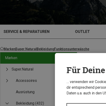
SERVICE & REPARATUREN
OUTLET
Marken
Super.Natural
Bekleidung
Funktionsunterwäsche
Marken
Für Deine 
Super.Natural
Accessoires
… verwenden wir Cookies
dir entsprechend person
Ausrüstung
Daten u.a. auch in den 
Bekleidung
(432)