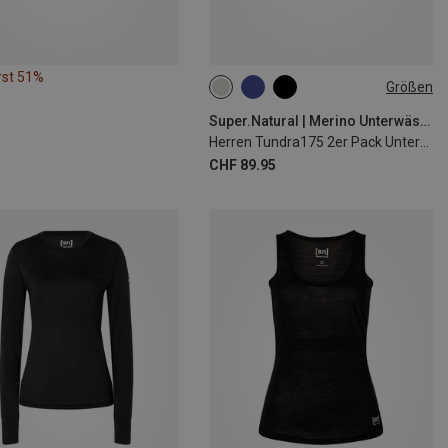
rst 51%
Größen
S
M
L
XL
3XL
Super.Natural | Merino Unterwäsche
Herren Tundra175 2er Pack Unterhosen
CHF 89.95