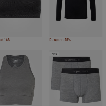
rst 16%
Du sparst 45%
Neu