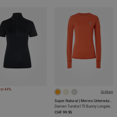
rst 44%
Größen
S
M
L
Super.Natural | Merino Unterwäsche
Damen Tundra175 Bunny Longsleeve
CHF 99.95