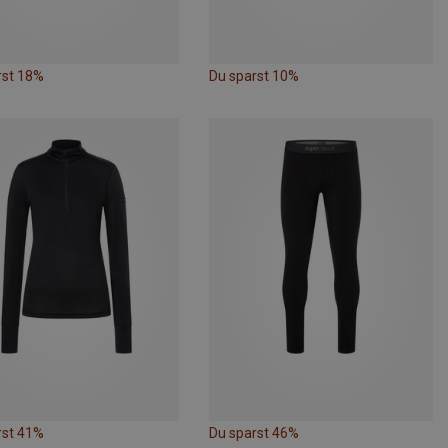
rst 18%
Du sparst 10%
rst 41%
Du sparst 46%