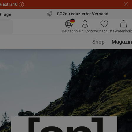
de
Extra10
CO2e-reduzierter Versand
0 Tage
Deutsch
Mein Konto
Wunschliste
Warenkorb
Shop
Magazin