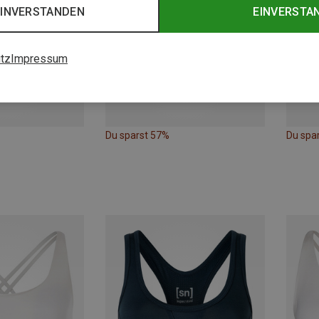
EINVERSTANDEN
EINVERSTA
tz
Impressum
Du sparst 57%
Du spa