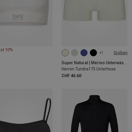
rst 10%
Größen
+1
S
M
L
XL
XXL
Super.Natural | Merino Unterwäsche
Herren Tundra175 Unterhose
CHF 46.60