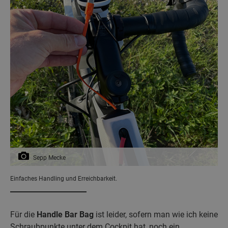
Sepp Mecke
Einfaches Handling und Erreichbarkeit.
Für die
Handle Bar Bag
ist leider, sofern man wie ich keine
Schraubpunkte unter dem Cockpit hat, noch ein