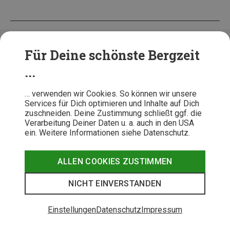
Das könnte Dich auch interessieren:
Für Deine schönste Bergzeit
...
… verwenden wir Cookies. So können wir unsere
Services für Dich optimieren und Inhalte auf Dich
zuschneiden. Deine Zustimmung schließt ggf. die
Verarbeitung Deiner Daten u. a. auch in den USA
SPORTARTEN-TIPPS
PRODUKT-NEUHEITEN
GLÜC
ein. Weitere Informationen siehe Datenschutz.
Bikepacking: Was ist das und
Die besten Geschenke für
Gewinne 
welche Ausrüstung brauchst Du
Fahrradfahrer und
Ortovox 
ALLEN COOKIES ZUSTIMMEN
dafür?
Fahrradfahrerinnen
Euro
NICHT EINVERSTANDEN
Unsere Top Outdoor Kategorien
Einstellungen
Datenschutz
Impressum