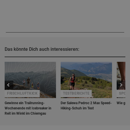
Das könnte Dich auch interessieren:
FRISCHLUFTKICK
TESTBERICHTE
SPORT
Gewinne ein Trailrunning-
Der Salewa Pedroc 2 Max Speed-
Wie gesu
Wochenende mit Icebreaker in
Hiking-Schuh im Test
Reit im Winkl im Chiemgau