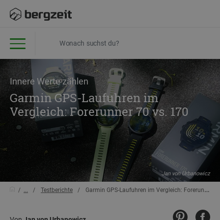
Innere Werte zählen
Garmin GPS-Laufuhren im
Vergleich: Forerunner 70 vs. 170
Jan von Urbanowicz
...
Testberichte
Garmin GPS-Laufuhren im Vergleich: Forerunner 70 vs. 170
Von
Jan von Urbanowicz