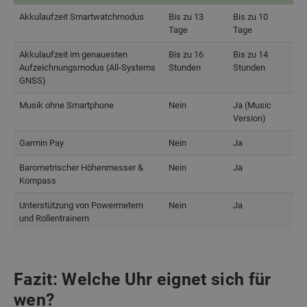
Forerunner
Forerunner
Akkulaufzeit Smartwatchmodus
Bis zu 13
Bis zu 10
7
0
170
Tage
Tage
Akkulaufzeit im genauesten
Bis zu 16
Bis zu 14
Aufzeichnungsmodus (All-Systems
Stunden
Stunden
GNSS)
Musik ohne Smartphone
Nein
Ja (Music
Version)
Garmin Pay
Nein
Ja
Barometrischer Höhenmesser &
Nein
Ja
Kompass
Unterstützung von Powermetern
Nein
Ja
und Rollentrainern
Fazit: Welche Uhr eignet sich für
wen?