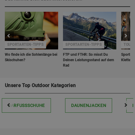
SPORTARTEN-TIPPS
SPORTARTEN-TIPPS
TOUR
Wo finde ich die Sohlenlänge bei
FTP und FTHR: So misst Du
Sportkle
Skischuhen?
Deinen Leistungsstand auf dem
Kletterg
Rad
Unsere Top Outdoor Kategorien
BARFUSSSCHUHE
DAUNENJACKEN