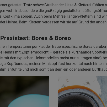
 getestet: Trotz schweißtreibender Hitze & Kletterei fühlten s
en wohl insbesondere die großzügig gestalteten Lüftungsöffnu
 Kopfklima sorgen. Auch beim Mehrseillängen-Klettern sind wi
er Helme. Beim Klettern vergessen wir sie auf Grund der angen
 Praxistest: Borea & Boreo
hen Temperaturen punktet der frauenspezifische Borea darübe
 Helms mit Zopf ermöglicht – gerade als kurzhaarige Sportleri
die mit den typischen Helmmodellen meist nur zu tragen sind) b
ega-Kopfbandes, meinen Minizopf fast horizontal nach hinten 
ehm anfühlte und mich somit an dem ein oder anderen Lufthauc