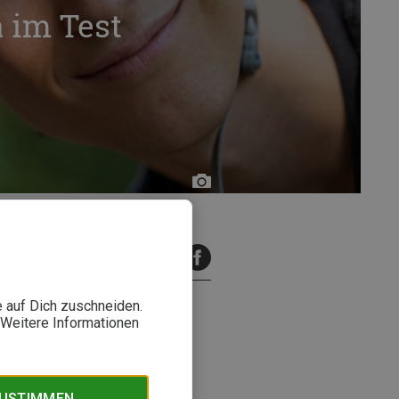
 im Test
Thorsten
Fritz
inuten Lesezeit
e auf Dich zuschneiden.
. Weitere Informationen
Boreo und dessen
elme für Bergzeit getestet
cht.
ZUSTIMMEN