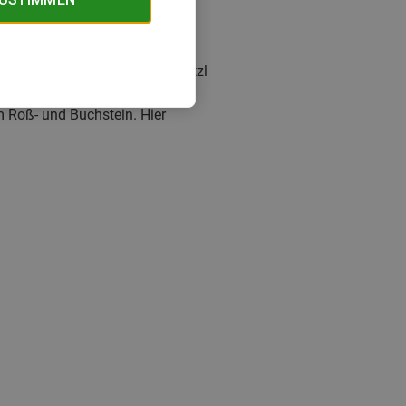
vitäten. Genial für uns
nnen. Bisher hatten wir den Petzl
rkbar. Die Helme haben wir bei
m Roß- und Buchstein. Hier