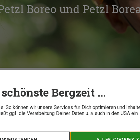
Petzl Boreo und Petzl Borea
Kletterhelme Petzl Boreo und Petzl Borea im Test
schönste Bergzeit ...
4 M
. So können wir unsere Services für Dich optimieren und Inhalt
ßt ggf. die Verarbeitung Deiner Daten u. a. auch in den USA ein
Aktivitäten – das verspricht Petzl mit dem neuen Kletterhelm 
a. Wie gemacht für Thorsten und Lisa, die die beiden Kletterh
im Praxistest geschlagen haben, erfährst Du in ihrem Testberi
EINVERSTANDEN
ALLEN COOKIES 