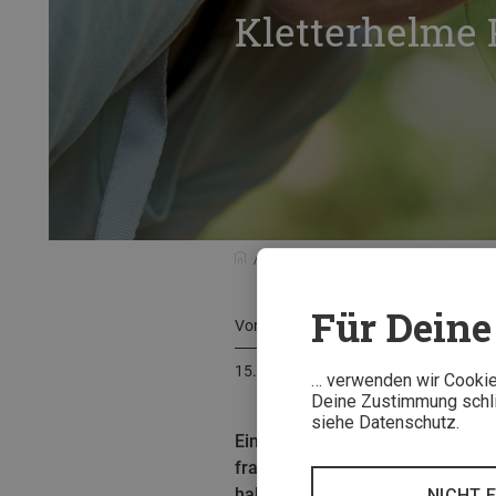
Kletterhelme 
Tests & Neuheiten
Testberichte
Für Deine 
Von
Thorsten Fritz
15. August 2020
… verwenden wir Cookies
Deine Zustimmung schlie
siehe Datenschutz.
Ein komfortabler Helm bei allen 
frauenspezifischen Variante Bore
haben. Wie sich Borea und Boreo 
NICHT 