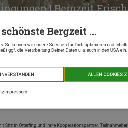
ngungen | Bergzeit Frisch
schönste Bergzeit ...
. So können wir unsere Services für Dich optimieren und Inhalt
ßt ggf. die Verarbeitung Deiner Daten u. a. auch in den USA ein
EINVERSTANDEN
ALLEN COOKIES 
tz
Impressum
 akzeptierst Du die nachfolgenden Teilnahme- & Reisebedingunge
mit Sitz in Otterfing und ihr/e Kooperationspartner. Teilnahmeb