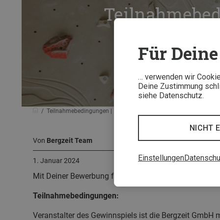
Teilnahmebedi
Für Deine 
… verwenden wir Cookies
Deine Zustimmung schlie
siehe Datenschutz.
Teilnahmebedingungen | Bergzeit Frischluftkick
NICHT 
Von
Bergzeit Team
Einstellungen
Datenschu
1. Januar 2024
Mit Deiner Bewerbung für den Bergzeit Frischluftkick
Teilnahmebedingungen:
Veranstalter des Gewinnspiels ist die Bergzeit GmbH 