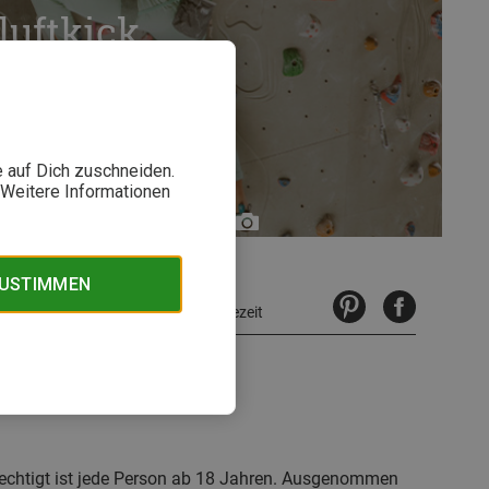
luftkick
e auf Dich zuschneiden.
. Weitere Informationen
Bergzeit
ZUSTIMMEN
3 Minuten Lesezeit
n:
erechtigt ist jede Person ab 18 Jahren. Ausgenommen