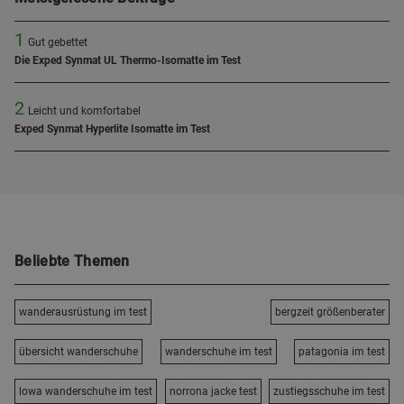
1
Gut gebettet
Die Exped Synmat UL Thermo-Isomatte im Test
2
Leicht und komfortabel
Exped Synmat Hyperlite Isomatte im Test
Beliebte Themen
wanderausrüstung im test
bergzeit größenberater
übersicht wanderschuhe
wanderschuhe im test
patagonia im test
lowa wanderschuhe im test
norrona jacke test
zustiegsschuhe im test