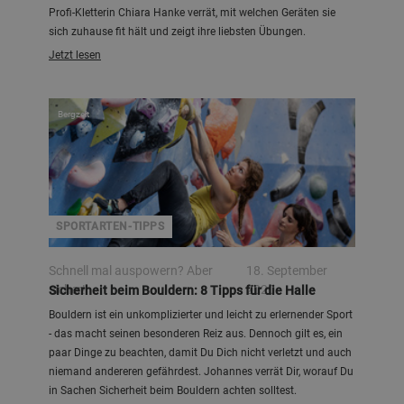
Profi-Kletterin Chiara Hanke verrät, mit welchen Geräten sie
sich zuhause fit hält und zeigt ihre liebsten Übungen.
Jetzt lesen
Bergzeit
SPORTARTEN-TIPPS
Schnell mal auspowern? Aber
18. September
sicher!
2020
Sicherheit beim Bouldern: 8 Tipps für die Halle
Bouldern ist ein unkomplizierter und leicht zu erlernender Sport
- das macht seinen besonderen Reiz aus. Dennoch gilt es, ein
paar Dinge zu beachten, damit Du Dich nicht verletzt und auch
niemand andereren gefährdest. Johannes verrät Dir, worauf Du
in Sachen Sicherheit beim Bouldern achten solltest.