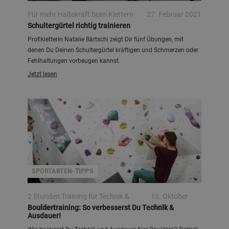
Für mehr Haltekraft beim Klettern
27. Februar 2021
Schultergürtel richtig trainieren
Profikletterin Natalie Bärtschi zeigt Dir fünf Übungen, mit
denen Du Deinen Schultergürtel kräftigen und Schmerzen oder
Fehlhaltungen vorbeugen kannst.
Jetzt lesen
Bergzeit
SPORTARTEN-TIPPS
2 Stunden Training für Technik &
13. Oktober
Ausdauer
2020
Bouldertraining: So verbesserst Du Technik &
Ausdauer!