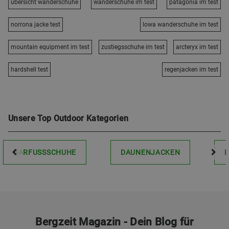
übersicht wanderschuhe
wanderschuhe im test
patagonia im test
norrona jacke test
lowa wanderschuhe im test
mountain equipment im test
zustiegsschuhe im test
arcteryx im test
hardshell test
regenjacken im test
Unsere Top Outdoor Kategorien
BARFUSSSCHUHE
DAUNENJACKEN
Bergzeit Magazin - Dein Blog für