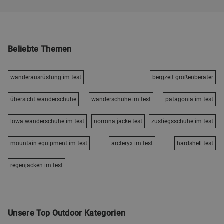
Beliebte Themen
wanderausrüstung im test
bergzeit größenberater
übersicht wanderschuhe
wanderschuhe im test
patagonia im test
lowa wanderschuhe im test
norrona jacke test
zustiegsschuhe im test
mountain equipment im test
arcteryx im test
hardshell test
regenjacken im test
Unsere Top Outdoor Kategorien