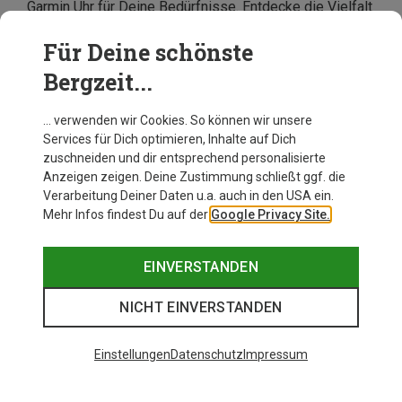
Garmin Uhr für Deine Bedürfnisse. Entdecke die Vielfalt
der Garmin GPS Uhren und wähle Deinen zuverlässigen
Begleiter für Dein aktives Leben. Wir bieten eine große
Für Deine schönste
Auswahl an Garmin Smartwatches zu attraktiven
Bergzeit...
Preisen, damit Du Deine nächsten Outdoor-Abenteuer
in vollen Zügen genießen kannst.
… verwenden wir Cookies. So können wir unsere
Services für Dich optimieren, Inhalte auf Dich
zuschneiden und dir entsprechend personalisierte
Anzeigen zeigen. Deine Zustimmung schließt ggf. die
Verarbeitung Deiner Daten u.a. auch in den USA ein.
Mehr Infos findest Du auf der
Google Privacy Site.
EINVERSTANDEN
NICHT EINVERSTANDEN
Einstellungen
Datenschutz
Impressum