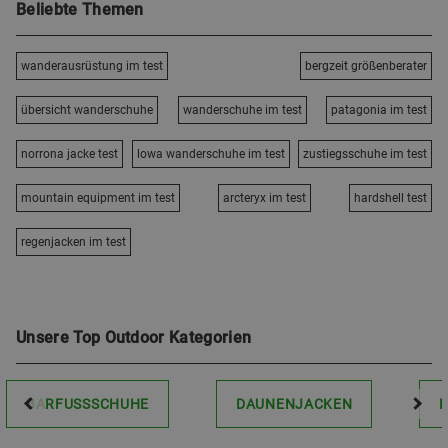
Beliebte Themen
wanderausrüstung im test
bergzeit größenberater
übersicht wanderschuhe
wanderschuhe im test
patagonia im test
norrona jacke test
lowa wanderschuhe im test
zustiegsschuhe im test
mountain equipment im test
arcteryx im test
hardshell test
regenjacken im test
Unsere Top Outdoor Kategorien
BARFUSSSCHUHE
DAUNENJACKEN