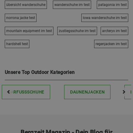
übersicht wanderschuhe
wanderschuhe im test
patagonia im test
norrona jacke test
lowa wanderschuhe im test
mountain equipment im test
zustiegsschuhe im test
arcteryx im test
hardshell test
regenjacken im test
Unsere Top Outdoor Kategorien
BARFUSSSCHUHE
DAUNENJACKEN
Bergzeit Magazin - Dein Blog für