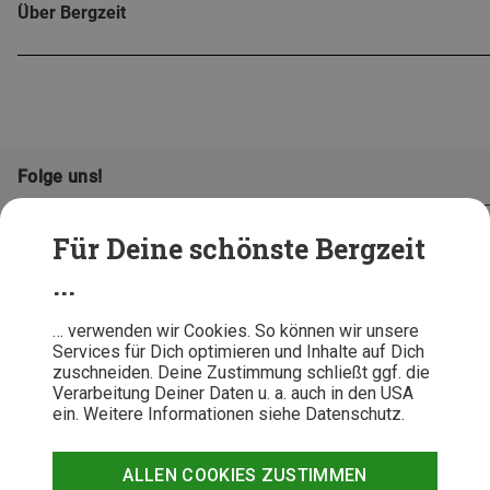
Über Bergzeit
Folge uns!
Für Deine schönste Bergzeit
...
… verwenden wir Cookies. So können wir unsere
Services für Dich optimieren und Inhalte auf Dich
zuschneiden. Deine Zustimmung schließt ggf. die
Verarbeitung Deiner Daten u. a. auch in den USA
ein. Weitere Informationen siehe Datenschutz.
AGB
Datenschutz
Widerrufsbelehrung
Impressum
Hinweisgeber
Erklärung
ALLEN COOKIES ZUSTIMMEN
Barrierefr