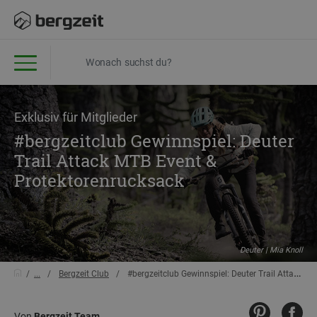
Exklusiv für Mitglieder
#bergzeitclub Gewinnspiel: Deuter
Trail Attack MTB Event &
Protektorenrucksack
Deuter | Mia Knoll
...
Bergzeit Club
#bergzeitclub Gewinnspiel: Deuter Trail Attack MTB Event & Protektorenrucksack
Von
Bergzeit Team