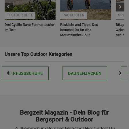
TESTBERICHTE
PACKLISTEN
SPORT
Drei Cyclite Nano Fahrradtaschen
Packliste und Tipps: Das
Bikepack
im Test
brauchst Du für eine
welche 
Mountainbike-Tour
dafür?
Unsere Top Outdoor Kategorien
BARFUSSSCHUHE
DAUNENJACKEN
Bergzeit Magazin - Dein Blog für
Bergsport & Outdoor
Willkommen im Bergzeit Magazin! Hier findest Du