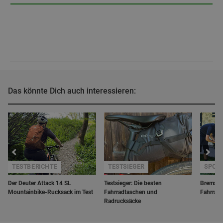
Das könnte Dich auch interessieren:
TESTBERICHTE
TESTSIEGER
SPORT
Der Deuter Attack 14 SL
Testsieger: Die besten
Bremsbe
Mountainbike-Rucksack im Test
Fahrradtaschen und
Fahrrad
Radrucksäcke