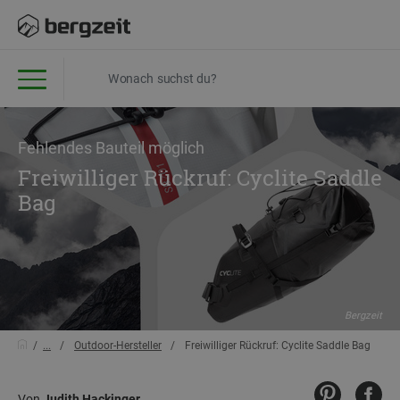
Fehlendes Bauteil möglich
Freiwilliger Rückruf: Cyclite Saddle
Bag
Bergzeit
...
Outdoor-Hersteller
Freiwilliger Rückruf: Cyclite Saddle Bag
Von
Judith Hackinger