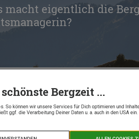
s macht eigentlich die Berg
itsmanagerin?
Interview: Was macht eigentlich die Bergzeit Nachhaltigkeitsmanagerin?
schönste Bergzeit ...
5 M
. So können wir unsere Services für Dich optimieren und Inhalt
ßt ggf. die Verarbeitung Deiner Daten u. a. auch in den USA ein
s Nachhaltigkeitsmanagers? Wir haben nachgefragt bei Jule Sch
rgzeit.
EINVERSTANDEN
ALLEN COOKIES 