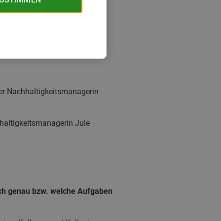
ner Nachhaltigkeitsmanagerin
haltigkeitsmanagerin Jule
lich genau bzw. welche Aufgaben