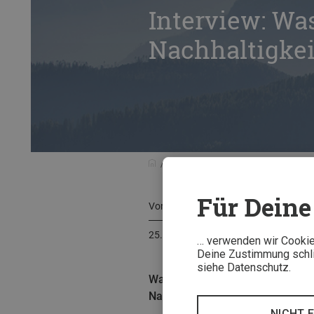
Interview: Wa
Nachhaltigke
Menschen & Stories
Interviews
Für Deine 
Von
Caroline Opp
25. Juni 2024
… verwenden wir Cookies
Deine Zustimmung schlie
siehe Datenschutz.
Was ist eigentlich der Job eine
Nachhaltigkeitsmanagerin bei Be
NICHT 