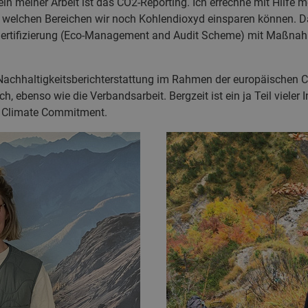
ein meiner Arbeit ist das CO2-Reporting. Ich errechne mit Hilfe 
in welchen Bereichen wir noch Kohlendioxyd einsparen können. D
rtifizierung (Eco-Management and Audit Scheme) mit Maßnah
Nachhaltigkeitsberichterstattung im Rahmen der europäischen Co
, ebenso wie die Verbandsarbeit. Bergzeit ist ein ja Teil vieler 
er Climate Commitment.