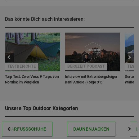
Das könnte Dich auch interessieren:
TESTBERICHTE
BERGZEIT PODCAST
TEST
Tarp Test: Zwei Voss 9 Tarps von
Interview mit Extrembergsteiger
Der adid
Nordisk im Vergleich
Dani Arnold (Folge 91)
Wanders
Unsere Top Outdoor Kategorien
BARFUSSSCHUHE
DAUNENJACKEN