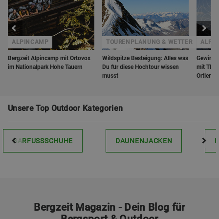
ALPINCAMP
TOURENPLANUNG & WETTER
ALPI
Bergzeit Alpincamp mit Ortovox
Wildspitze Besteigung: Alles was
Gewinne
im Nationalpark Hohe Tauern
Du für diese Hochtour wissen
mit The 
musst
Ortlerre
Unsere Top Outdoor Kategorien
BARFUSSSCHUHE
DAUNENJACKEN
Bergzeit Magazin - Dein Blog für