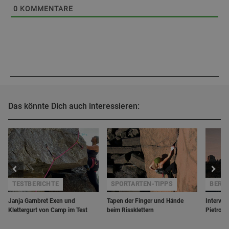
0
KOMMENTARE
Das könnte Dich auch interessieren:
TESTBERICHTE
SPORTARTEN-TIPPS
BERGZ
Janja Garnbret Exen und
Tapen der Finger und Hände
Intervie
Klettergurt von Camp im Test
beim Rissklettern
Pietron 