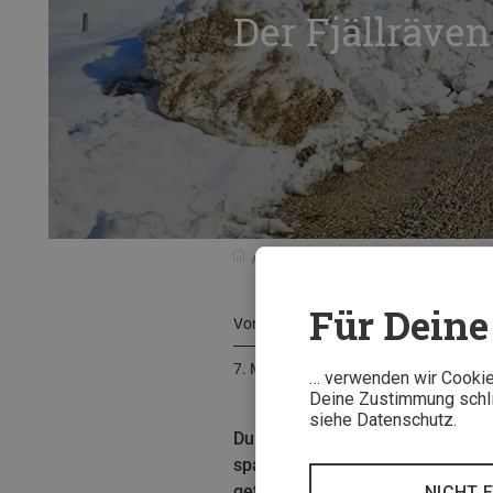
Der Fjällräve
Tests & Neuheiten
Testberichte
Für Deine 
Von
Florian Glott
7. Mai 2026
… verwenden wir Cookies
Deine Zustimmung schlie
siehe Datenschutz.
Du suchst einen Rucksack, der vie
spannendes Experiment – Bergze
getragen.
NICHT 