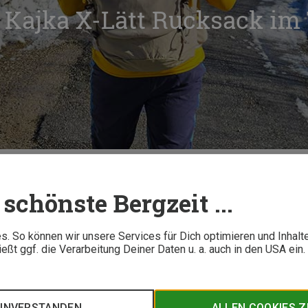
n Kajka X-Lätt Rucksack im 
Der Fjällräven Kajka X-Lätt Rucksack im Test
schönste Bergzeit ...
11 M
. So können wir unsere Services für Dich optimieren und Inhalt
ßt ggf. die Verarbeitung Deiner Daten u. a. auch in den USA ein
lseitig einsetzbar, leicht und gleichzeitig robust ist? Mit dem 
it Tester Florian hat den Rucksack im Praxistest bei versch
EINVERSTANDEN
ALLEN COOKIES 