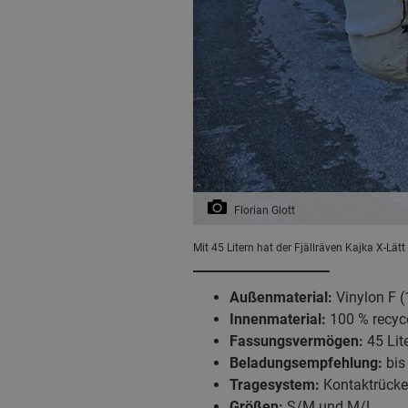
Florian Glott
Mit 45 Litern hat der Fjällräven Kajka X-L
Außenmaterial:
Vinylon F (
Innenmaterial:
100 % recyc
Fassungsvermögen:
45 Lit
Beladungsempfehlung:
bis
Tragesystem:
Kontaktrücke
Größen:
S/M und M/L