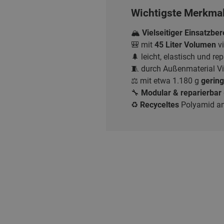
Wichtigste Merkmal
🏔️
Vielseitiger Einsatzber
🎒 mit
45 Liter Volumen
vi
🌲 leicht, elastisch und r
🧵 durch Außenmaterial Vi
⚖️ mit etwa 1.180 g
gering
🔧
Modular & reparierbar
♻️
Recyceltes
Polyamid an