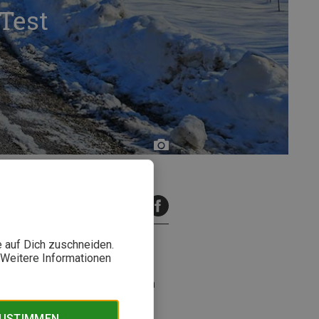
Test
Florian
Glott
inuten Lesezeit
e auf Dich zuschneiden.
. Weitere Informationen
Kajka X‑Lätt wagt Fjällräven ein
iedenen Unternehmungen
ZUSTIMMEN