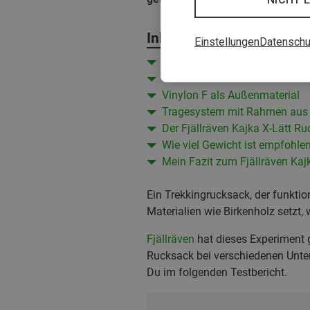
Inhalt
Einstellungen
Datenschu
Fjällräven Kajka X-Lätt: Die H
Variabler Stauraum satt
Vinylon F als Außenmaterial
Tragesystem mit Rahmen aus 
Der Fjällräven Kajka X-Lätt R
Wie viel Gewicht ist empfohle
Mein Fazit zum Fjällräven Kaj
Ein Trekkingrucksack, der funktion
Materialien wie Birkenholz setzt,
Fjällräven
hat dieses Experiment 
Rucksack bei verschiedenen Unter
Du im folgenden Testbericht.