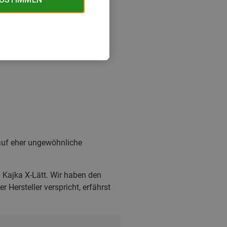
i auf eher ungewöhnliche
 Kajka X-Lätt. Wir haben den
ersteller verspricht, erfährst