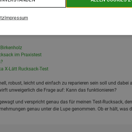
tz
Impressum
ard Facts
Birkenholz
ucksack im Praxistest
n?
ka X-Lätt Rucksack-Test
ell, robust, leicht und einfach zu reparieren sein soll und dabe
 wirft unweigerlich die Frage auf: Kann das funktionieren?
gewagt und verspricht genau das für meinen Test-Rucksack, den
nehmungen genau unter die Lupe genommen. Ob er hält, was der H