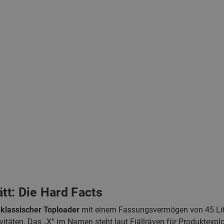
ätt: Die Hard Facts
n
klassischer Toploader
mit einem Fassungsvermögen von 45 Lite
ivitäten. Das „X“ im Namen steht laut Fjällräven für Produktexplo