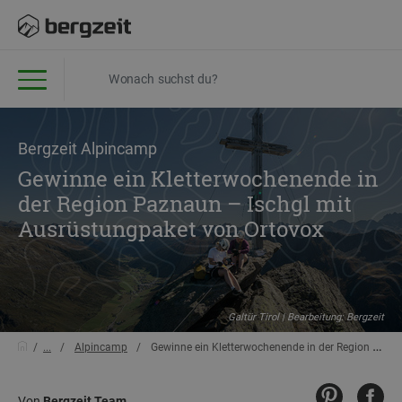
Bergzeit Alpincamp
Gewinne ein Kletterwochenende in
der Region Paznaun – Ischgl mit
Ausrüstungpaket von Ortovox
Galtür Tirol | Bearbeitung: Bergzeit
...
Alpincamp
Gewinne ein Kletterwochenende in der Region Paznaun – Ischgl mit Ausrüstungpaket von Ortovox
Von
Bergzeit Team