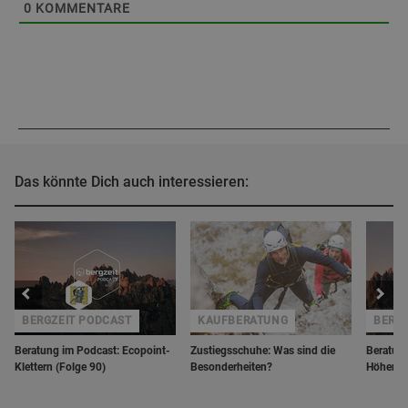
0
KOMMENTARE
Das könnte Dich auch interessieren:
BERGZEIT PODCAST
KAUFBERATUNG
BERGZ
Beratung im Podcast: Ecopoint-
Zustiegsschuhe: Was sind die
Beratung
Klettern (Folge 90)
Besonderheiten?
Höhenan