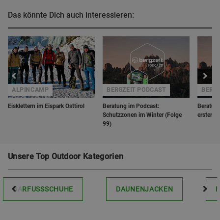
Das könnte Dich auch interessieren:
ALPINCAMP
BERGZEIT PODCAST
BERGZ
Eisklettern im Eispark Osttirol
Beratung im Podcast:
Beratun
Schutzzonen im Winter (Folge
erster 4
99)
Unsere Top Outdoor Kategorien
BARFUSSSCHUHE
DAUNENJACKEN