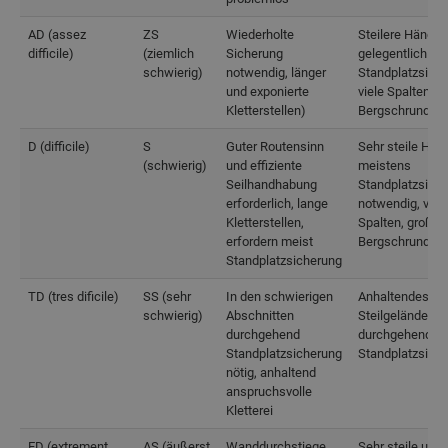
AD (assez
ZS
Wiederholte
Steilere Hänge,
difficile)
(ziemlich
Sicherung
gelegentlich
schwierig)
notwendig, länger
Standplatzsiche
und exponierte
viele Spalten, kl
Kletterstellen)
Bergschrund
D (difficile)
S
Guter Routensinn
Sehr steile Hän
(schwierig)
und effiziente
meistens
Seilhandhabung
Standplatzsich
erforderlich, lange
notwendig, viel
Kletterstellen,
Spalten, großer
erfordern meist
Bergschrund
Standplatzsicherung
TD (tres dificile)
SS (sehr
In den schwierigen
Anhaltendes
schwierig)
Abschnitten
Steilgelände,
durchgehend
durchgehende
Standplatzsicherung
Standplatzsich
nötig, anhaltend
anspruchsvolle
Kletterei
ED (extrement
AS (äußerst
Wanddurchstiege,
Sehr steile und