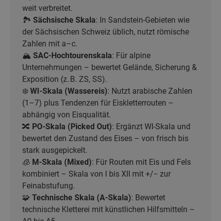
weit verbreitet.
🏞️
Sächsische Skala
: In Sandstein-Gebieten wie
der Sächsischen Schweiz üblich, nutzt römische
Zahlen mit a–c.
🏔️
SAC-Hochtourenskala
: Für alpine
Unternehmungen – bewertet Gelände, Sicherung &
Exposition (z. B. ZS, SS).
❄️
WI-Skala (Wassereis)
: Nutzt arabische Zahlen
(1–7) plus Tendenzen für Eiskletterrouten –
abhängig von Eisqualität.
🔀
PO-Skala (Picked Out)
: Ergänzt WI-Skala und
bewertet den Zustand des Eises – von frisch bis
stark ausgepickelt.
🧊
M-Skala (Mixed)
: Für Routen mit Eis und Fels
kombiniert – Skala von I bis XII mit +/− zur
Feinabstufung.
🧩
Technische Skala (A-Skala)
: Bewertet
technische Kletterei mit künstlichen Hilfsmitteln –