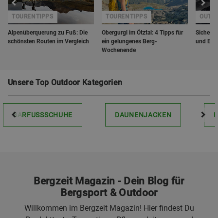
TOURENTIPPS
TOURENTIPPS
OUTD
Alpenüberquerung zu Fuß: Die
Obergurgl im Ötztal: 4 Tipps für
Sicherhe
schönsten Routen im Vergleich
ein gelungenes Berg-
und Erg
Wochenende
Unsere Top Outdoor Kategorien
BARFUSSSCHUHE
DAUNENJACKEN
Bergzeit Magazin - Dein Blog für
Bergsport & Outdoor
Willkommen im Bergzeit Magazin! Hier findest Du