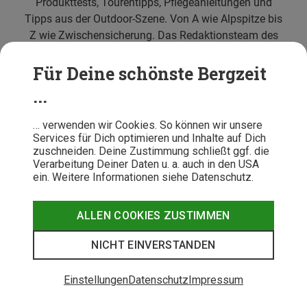
Produkttests, Tourentipps, Pflegeanleitungen und
Tipps aus der Outdoor-Szene. Von A wie Alpspitze bis
Z wie Zwischensicherung. Das Redaktionsteam des
Bergzeit Magazins liefert zusammen mit vielen
externen Autoren und Bergsport-Experten kompetente
Für Deine schönste Bergzeit
Beiträge zu allen wichtigen Berg- und Outdoorthemen
...
sowie aktuelles Branchen- und Hintergrundwissen.
… verwenden wir Cookies. So können wir unsere
Services für Dich optimieren und Inhalte auf Dich
zuschneiden. Deine Zustimmung schließt ggf. die
Verarbeitung Deiner Daten u. a. auch in den USA
ein. Weitere Informationen siehe Datenschutz.
ALLEN COOKIES ZUSTIMMEN
Kundenservice
NICHT EINVERSTANDEN
Beratung
Einstellungen
Datenschutz
Impressum
Über Bergzeit