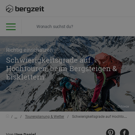
Richtig einschätzen
Schwierigkeitsgrade auf
Hochtouren, beim Bergsteigen &
Eisklettern
Ortovox
...
Tourenplanung & Wetter
Schwierigkeitsgrade auf Hochtouren, beim Bergsteigen & Eisklettern
Von
Uwe Daniel