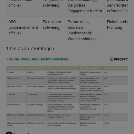
dificile)
schwierig)
die großes
senkrechte Stel
Engagement fordern
erfordern Eiskle
ABO
EX (extrem
Extrem steile,
Eiskletterei ext
(abominablement
schwierig)
teilweise
Richtung
dificile)
überhängende
Wanddurchstiege
1 bis 7 von 7 Einträgen