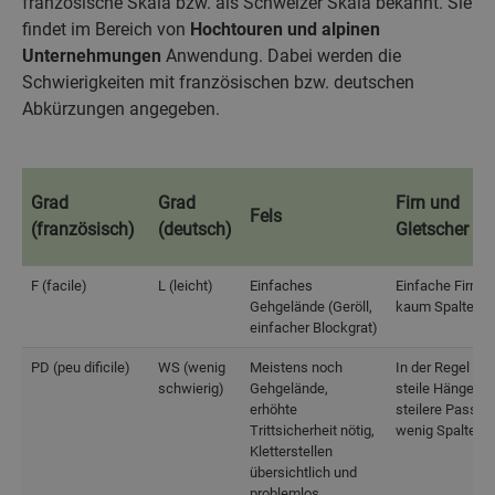
französische Skala bzw. als Schweizer Skala bekannt. Sie
findet im Bereich von
Hochtouren und alpinen
Unternehmungen
Anwendung. Dabei werden die
Schwierigkeiten mit französischen bzw. deutschen
Abkürzungen angegeben.
Grad
Grad
Firn und
Fels
(französisch)
(deutsch)
Gletscher
Grad
Grad
Fels
Firn und
F (facile)
L (leicht)
Einfaches
Einfache Firnhä
(französisch)
(deutsch)
Gletscher
Gehgelände (Geröll,
kaum Spalten
einfacher Blockgrat)
PD (peu dificile)
WS (wenig
Meistens noch
In der Regel we
schwierig)
Gehgelände,
steile Hänge, k
erhöhte
steilere Passag
Trittsicherheit nötig,
wenig Spalten
Kletterstellen
übersichtlich und
problemlos