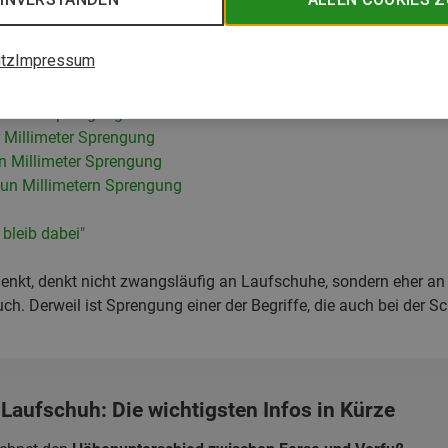
tz
Impressum
or- und Nachteile im Vergleich
 Deine "Sprengungsklasse"
r Millimeter Sprengung
un Millimeter Sprengung
eun Millimetern Sprengung
 bleib dabei"
enkt, denkt nicht zwangsläufig an Laufschuhe, sondern eher an 
uch. Derweil ist Sprengung einer der Begriffe, die auch bei der
Laufschuh: Die wichtigsten Infos in Kürze