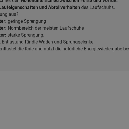
ichnet den
Höhenunterschied zwischen Ferse und Vorfuß
.
 Laufeigenschaften und Abrollverhalten
des Laufschuhs.
gung aus?
ter:
geringe Sprengung
ter:
Normbereich der meisten Laufschuhe
ter:
starke Sprengung.
 Entlastung für die Waden und Sprunggelenke
tlastet die Knie und nutzt die natürliche Energiewiedergabe be