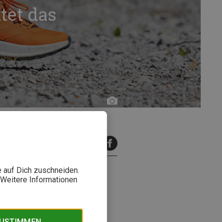
tet das
Bergzeit
inuten Lesezeit
e auf Dich zuschneiden.
. Weitere Informationen
insatzbereich. Komfortabler
ngung festgelegt.
ZUSTIMMEN