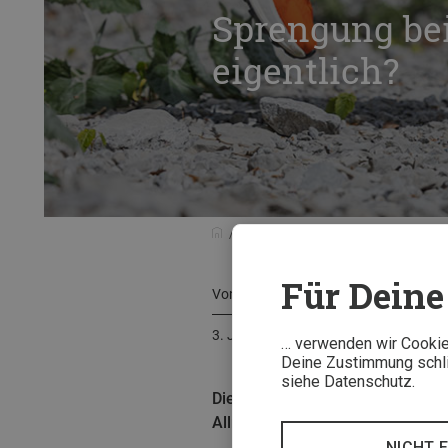
Sprengung bei
eigentlich?
Beratung
Kaufberatung
Spren
Für Deine 
Von
Arnold Zimprich
3. Juli 2026
… verwenden wir Cookies
Deine Zustimmung schlie
siehe Datenschutz.
Die Sprengung ist eine entsche
Allrounder für Anfänger? Minimal
NICHT 