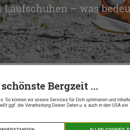
 Laufschuhen – was bedeu
gung bei Laufschuhen – was bedeutet das eigentlich?
schönste Bergzeit ...
4 M
. So können wir unsere Services für Dich optimieren und Inhalt
ßt ggf. die Verarbeitung Deiner Daten u. a. auch in den USA ein
idende Maßeinheit bei Laufschuhen und maßgebend für deren E
istisches Leichtgewicht für Profis? All das wird über die Spre
EINVERSTANDEN
ALLEN COOKIES 