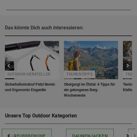
Das könnte Dich auch interessieren:
OUTDOOR-HERSTELLER
TOURENTIPPS
TESTS
Sicherheitsrückruf Petzl Nomic
Obergurgl im Ötztal: 4 Tipps für
Testsieg
und Ergonomic Eisgeräte
ein gelungenes Berg-
Kletters
Wochenende
Unsere Top Outdoor Kategorien
BARFUSSSCHUHE
DAUNENJACKEN