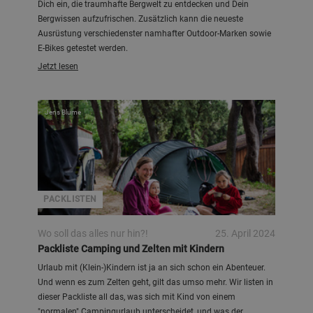
Dich ein, die traumhafte Bergwelt zu entdecken und Dein
Bergwissen aufzufrischen. Zusätzlich kann die neueste
Ausrüstung verschiedenster namhafter Outdoor-Marken sowie
E-Bikes getestet werden.
Jetzt lesen
Jens Blume
PACKLISTEN
Wo soll das alles nur hin?!
25. April 2024
Packliste Camping und Zelten mit Kindern
Urlaub mit (Klein-)Kindern ist ja an sich schon ein Abenteuer.
Und wenn es zum Zelten geht, gilt das umso mehr. Wir listen in
dieser Packliste all das, was sich mit Kind von einem
"normalen" Campingurlaub unterscheidet, und was der