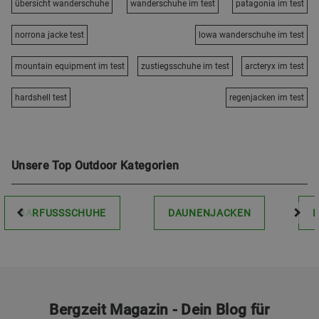
übersicht wanderschuhe
wanderschuhe im test
patagonia im test
norrona jacke test
lowa wanderschuhe im test
mountain equipment im test
zustiegsschuhe im test
arcteryx im test
hardshell test
regenjacken im test
Unsere Top Outdoor Kategorien
BARFUSSSCHUHE
DAUNENJACKEN
Bergzeit Magazin - Dein Blog für