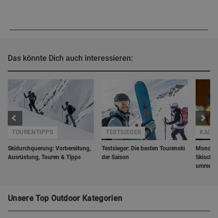
Das könnte Dich auch interessieren:
TOURENTIPPS
TESTSIEGER
KAUF
Skidurchquerung: Vorbereitung,
Testsieger: Die besten Tourenski
Mondopo
Ausrüstung, Touren & Tipps
der Saison
Skischuh
umrech
Unsere Top Outdoor Kategorien