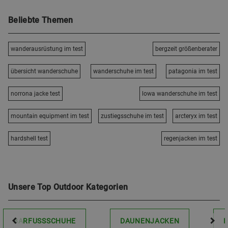
Beliebte Themen
wanderausrüstung im test
bergzeit größenberater
übersicht wanderschuhe
wanderschuhe im test
patagonia im test
norrona jacke test
lowa wanderschuhe im test
mountain equipment im test
zustiegsschuhe im test
arcteryx im test
hardshell test
regenjacken im test
Unsere Top Outdoor Kategorien
BARFUSSSCHUHE
DAUNENJACKEN