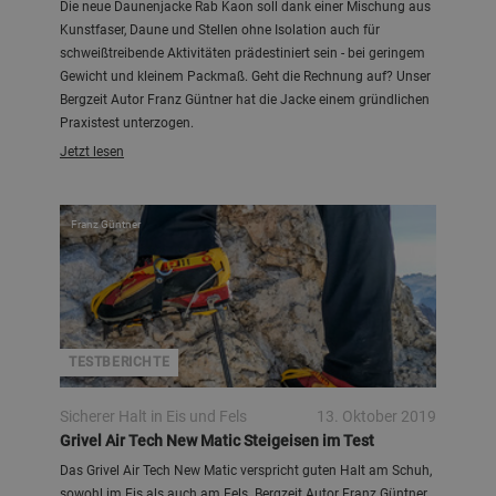
Die neue Daunenjacke Rab Kaon soll dank einer Mischung aus
Kunstfaser, Daune und Stellen ohne Isolation auch für
schweißtreibende Aktivitäten prädestiniert sein - bei geringem
Gewicht und kleinem Packmaß. Geht die Rechnung auf? Unser
Bergzeit Autor Franz Güntner hat die Jacke einem gründlichen
Praxistest unterzogen.
Jetzt lesen
Franz Güntner
TESTBERICHTE
Sicherer Halt in Eis und Fels
13. Oktober 2019
Grivel Air Tech New Matic Steigeisen im Test
Das Grivel Air Tech New Matic verspricht guten Halt am Schuh,
sowohl im Eis als auch am Fels. Bergzeit Autor Franz Güntner