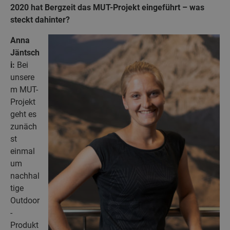
2020 hat Bergzeit das MUT-Projekt eingeführt – was
steckt dahinter?
Anna
Jäntsch
i:
Bei
unsere
m MUT-
Projekt
geht es
zunäch
st
einmal
um
nachhal
tige
Outdoor
-
Produkt