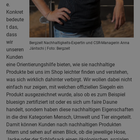
e.
Konkret
bedeute
t das,
dass
wir
Bergzeit Nachhaltigkeits-Expertin und CSR-Managerin Anna
Jäntschi | Foto: Bergzeit
unseren
Kunden
eine Orientierungshilfe bieten, wie sie nachhaltige
Produkte bei uns im Shop leichter finden und verstehen,
was sich wirklich dahinter verbirgt. Wir wollen dabei nicht
einfach nur zeigen, mit welchen offiziellen Siegeln ein
Produkt ausgezeichnet wurde, also ob es zum Beispiel
bluesign zertifiziert ist oder es sich um faire Daune
handelt, sondern haben diese nachhaltigen Eigenschaften
in die drei Kategorien Mensch, Umwelt und Tier eingeteilt.
Damit können Kunden nach nachhaltigen Produkten
filtern und sehen auf einen Blick, ob die jeweilige Hose,
Jacke oder der Schlafsack einen ökologischen, sozialen