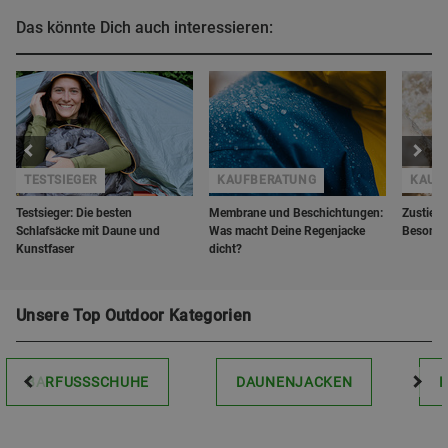
Das könnte Dich auch interessieren:
TESTSIEGER
KAUFBERATUNG
KAUF
Testsieger: Die besten
Membrane und Beschichtungen:
Zustiegs
Schlafsäcke mit Daune und
Was macht Deine Regenjacke
Besonde
Kunstfaser
dicht?
Unsere Top Outdoor Kategorien
BARFUSSSCHUHE
DAUNENJACKEN