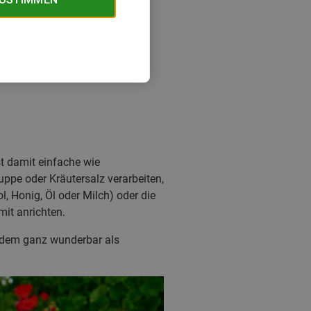
st damit einfache wie
uppe oder Kräutersalz verarbeiten,
, Honig, Öl oder Milch) oder die
it anrichten.
zudem ganz wunderbar als