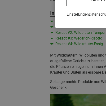
Inhalt
Einstellungen
Datenschu
Tipps zum Sammeln von Wildk
Rezept #1: Wildkräuter-Pesto
Rezept #2: Wildblüten-Tempur
Rezept #3: Wegerich-Risotto
Rezept #4: Wildkräuter-Essig
Mit Wildkräutern, Wildblüten und 
ausgefallene Gerichte zubereiten,
die Pflanzen einlegen, um ihnen A
Kräuter und Blüten als essbare D
Selbstgemachte Produkte aus Wil
Geschenk.