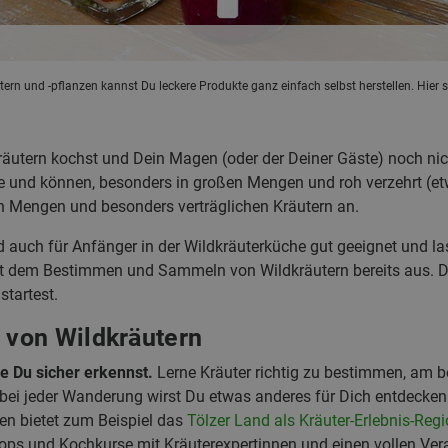
ern und -pflanzen kannst Du leckere Produkte ganz einfach selbst herstellen. Hier s
äutern kochst und Dein Magen (oder der Deiner Gäste) noch nic
ffe und können, besonders in großen Mengen und roh verzehrt (e
n Mengen und besonders verträglichen Kräutern an.
nd auch für Anfänger in der Wildkräuterküche gut geeignet und 
it dem Bestimmen und Sammeln von Wildkräutern bereits aus. 
startest.
von Wildkräutern
e Du sicher erkennst.
Lerne Kräuter richtig zu bestimmen, am b
ei jeder Wanderung wirst Du etwas anderes für Dich entdecken
n bietet zum Beispiel das
Tölzer Land als Kräuter-Erlebnis-Reg
s und Kochkurse mit Kräuterexpertinnen und einen vollen Ve