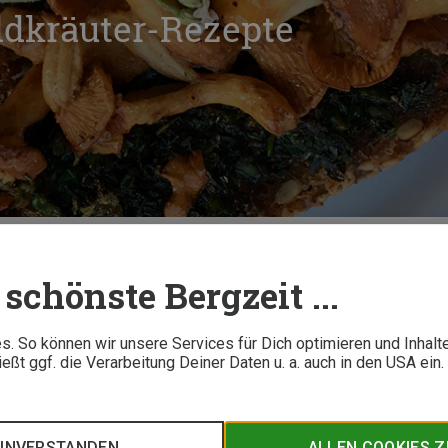
ldkräuter-Rezepte
infache Wildkräuter-Rezepte
schönste Bergzeit ...
6 M
. So können wir unsere Services für Dich optimieren und Inhalt
ßt ggf. die Verarbeitung Deiner Daten u. a. auch in den USA ein
, um mit Wildkräutern zu kochen. Schon mit wenigen bekannte
 zaubern. Diese vier Rezepte sind auch für Anfänger in der Wi
 beeindrucken.
EINVERSTANDEN
ALLEN COOKIES 