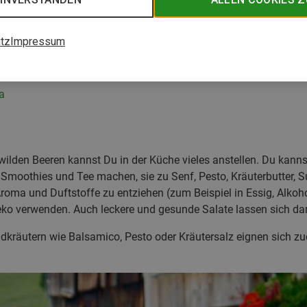
tz
Impressum
räutern
a
wilden Beeren kannst Du in der Küche vieles anstellen. Du kann
 Smoothies und Tee machen, sie zu Senf, Pesto, Kräuterbutter, S
roma und Duftstoffe zu entziehen (zum Beispiel in Essig, Alkohol
eko verwenden. Auch leckere und gesunde Salate lassen sich dam
dkräutern wie Balsamico, Pesto oder Kräutersalz eignen sich 