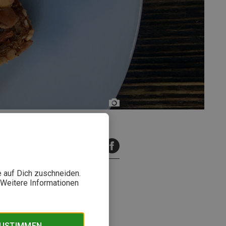
Franziska
v.
Treuberg
inuten Lesezeit
e auf Dich zuschneiden.
. Weitere Informationen
n Wildpflanzen lassen sich
ldkräuterküche geeignet - und
ZUSTIMMEN