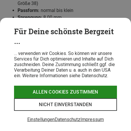
Größe 38)
Passform:
normal bis klein
Sprengung:
8.00 mm
Für Deine schönste Bergzeit
...
Die besten Wettkampfschuhe
… verwenden wir Cookies. So können wir unsere
Bei Wettkampfschuhen steht die maximale Leistung im
Services für Dich optimieren und Inhalte auf Dich
Vordergrund. Diese Schuhe sind besonders leicht, reaktiv
zuschneiden. Deine Zustimmung schließt ggf. die
und mit
Carbonplatten
ausgestattet, um die Laufeffizienz
Verarbeitung Deiner Daten u. a. auch in den USA
ein. Weitere Informationen siehe Datenschutz.
zu steigern. Sie sind für Bestzeiten bei Halbmarathon,
Marathon und anderen Wettkämpfen gemacht, weniger
für das tägliche Training. Trotzdem solltest Du die Schuhe
ALLEN COOKIES ZUSTIMMEN
im Training bei Intervallen oder Probeläufen im
Wettkampftempo ausprobieren.
NICHT EINVERSTANDEN
💡 Wenn Du Dein erstes Paar Carbonschuhe kaufst,
Einstellungen
Datenschutz
Impressum
solltest Du Dich
langsam rantasten
und mit kurzen
Tempoläufen beginnen. Vor allem untrainierte Einsteiger